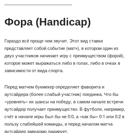
Фора (Handicap)
Гораздо всё проще чем звучит. Этот вид ставки
представляет собой событие (матч), в котором один из
двух участников начинает игру с преимуществом (форой),
которое может выражаться либо в голах, либо в очках в
зависимости от вида спорта.
Перед матчем букмекер определяет фаворита и
аутсайдера (более слабый участник) поединка. Что бы
«уровнять» их шансы на победу, в самом начале встречи
аутсайдер получает преимущество. В футболе, например,
счёт в начале игры был бы не 0:0, а «как бы» 0:1 или 0:2 в
пользу слабейшей команды, и перед началом матча
аутсайдер заведомо лидирует.