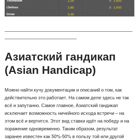
Азиатский гандикап
(Asian Handicap)
Можно найти кучу документации и описаний о том, как
действительно это работает. На самом деле здесь не так
всё и запутанно. Самое главное, Азиатский гандикап
исключает возможность ничейного исхода встречи – на
этом всё и вертится. Этот вид ставки идёт на победу и на
поражение одновременно. Таким образом, результат
заранее известен как 50%-50% в пользу той или другой