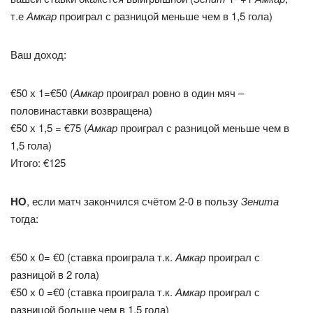
т.е
Амкар
проиграл с разницой меньше чем в 1,5 гола)
Ваш доход:
€50 х 1=€50 (
Амкар
проиграл ровно в один мяч –
половинаставки возвращена)
€50 х 1,5 = €75 (
Амкар
проиграл с разницой меньше чем в
1,5 гола)
Итого: €125
НО
, если матч закончился счётом 2-0 в пользу
Зенита
тогда:
€50 х 0= €0 (ставка проиграла т.к.
Амкар
проиграл с
разницой в 2 гола)
€50 х 0 =€0 (ставка проиграла т.к.
Амкар
проиграл с
разницой больше чем в 1,5 гола)